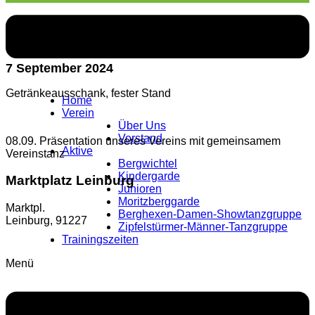
Datum und Uhrzeit:
7 September 2024
Getränkeausschank, fester Stand
Home
Verein
Über Uns
Vorstand
08.09. Präsentation unseres Vereins mit gemeinsamem
Aktive
Vereinstanz
Bergwichtel
Kindergarde
Marktplatz Leinburg
Junioren
Moritzberggarde
Marktpl.
Berghexen-Damen-Showtanzgruppe
Leinburg
,
91227
Zipfelstürmer-Männer-Tanzgruppe
Trainingszeiten
Menü