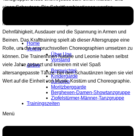
einen Schautanz. Die Schrittkombinationen werden
schwieriger, das Tanztempo schneller und die Ausführung
noch viel exakter. Viel Wert legen die Trainerinnen auf die
Dehnfähigkeit, Ausdauer und die Spannung in Armen und
Beinen. Das Krafttraining spielt ab dieser Altersgruppe eine
Home
Rolle, um die anspruchsvollen Choreographien umsetzen zu
Verein
Über Uns
können. Die Trainerinnen Natalie und Leonie haben selbst
Vorstand
viele Jahre getanzt und kreieren mit viel Spaß
Aktive
Bergwichtel
altersangepasste Tänze. Bei den Schautänzen legen sie viel
Kindergarde
Wert auf die Einheit von Musik, Kostüm und Choreographie.
Junioren
Moritzberggarde
Berghexen-Damen-Showtanzgruppe
Zipfelstürmer-Männer-Tanzgruppe
Trainingszeiten
Menü